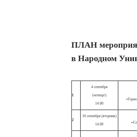
ПЛАН мероприя
в Народном Уни
4 сентября
1
(четверг)
«Гормо
14.00
16 сентября (вторник)
2
«Со
14.00