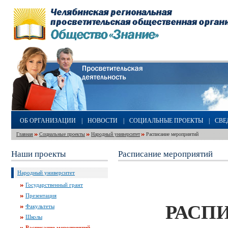
ОБ ОРГАНИЗАЦИИ
|
НОВОСТИ
|
СОЦИАЛЬНЫЕ ПРОЕКТЫ
|
СВЕ
Главная
Социальные проекты
Народный университет
Расписание мероприятий
Наши проекты
Расписание мероприятий
Народный университет
Государственный грант
Презентация
РАСП
Факультеты
Школы
Расписание мероприятий