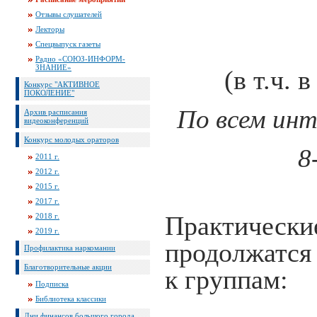
Отзывы слушателей
Лекторы
Спецвыпуск газеты
Радио «СОЮЗ-ИНФОРМ-
ЗНАНИЕ»
(в т.ч.
Конкурс "АКТИВНОЕ
ПОКОЛЕНИЕ"
По всем инт
Архив расписания
видеоконференций
Конкурс молодых ораторов
8
2011 г.
2012 г.
2015 г.
2017 г.
2018 г.
Практичес
2019 г.
продолжатся 
Профилактика наркомании
Благотворительные акции
к группам:
Подписка
Библиотека классики
Дни финансов большого города