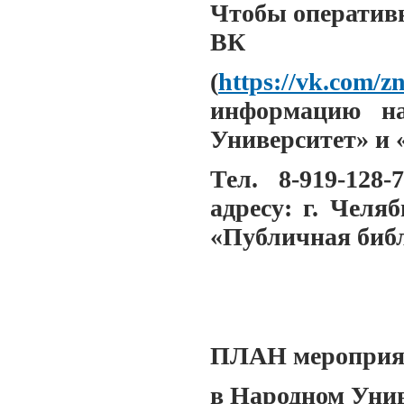
Чтобы оперативн
ВК
(
https://vk.com/z
информацию на
Университет» и 
Тел. 8-919-128-
адресу: г. Челя
«Публичная биб
ПЛАН меропри
в Народном Уни