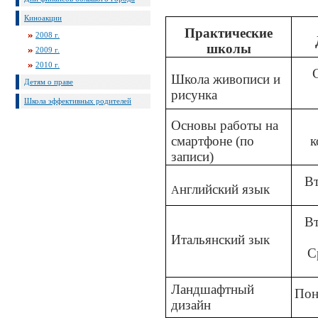
Киноакции
Практические
2008 г.
школы
2009 г.
2010 г.
Школа живописи и
Детям о праве
рисунка
Школа эффективных родителей
Основы работы на
смартфоне (по
к
записи)
Вт
нглийский язык
А
Вт
Итальянский зык
С
Ландшафтный
Пон
дизайн