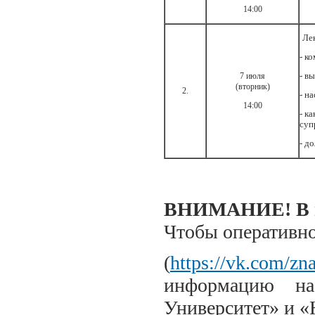
14:00
Ле
- к
7 июля
- в
(вторник)
2.
- н
14:00
- к
суп
- д
ВНИМАНИЕ! В пл
Чтобы оперативно
(
https://vk.com/zn
информацию на
Университет» и «