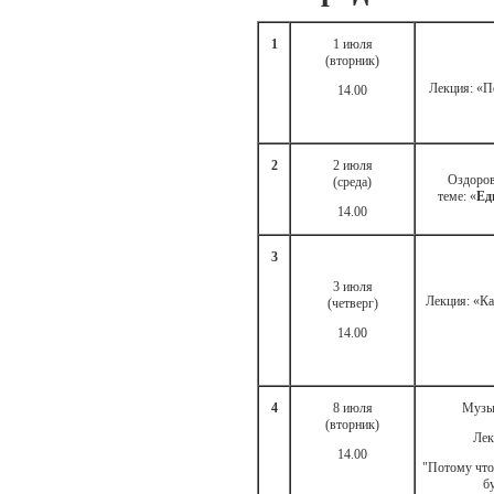
1
1 июля
(вторник)
Лекция: «По
14.00
2
2 июля
Оздоров
(среда)
теме: «
Ед
14.00
3
3 июля
Лекция: «Ка
(четверг)
14.00
4
8 июля
Музык
(вторник)
Лек
14.00
"Потому что
б