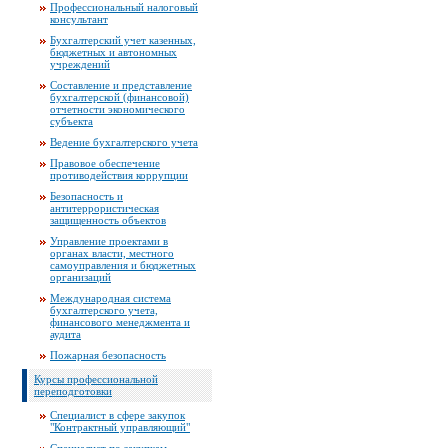
Профессиональный налоговый
консультант
Бухгалтерский учет казенных,
бюджетных и автономных
учреждений
Составление и представление
бухгалтерской (финансовой)
отчетности экономического
субъекта
Ведение бухгалтерского учета
Правовое обеспечение
противодействия коррупции
Безопасность и
антитеррористическая
защищенность объектов
Управление проектами в
органах власти, местного
самоуправления и бюджетных
организаций
Международная система
бухгалтерского учета,
финансового менеджмента и
аудита
Пожарная безопасность
Курсы профессиональной
переподготовки
Специалист в сфере закупок
"Контрактный управляющий"