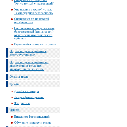
Специалист по закупкам
"Контрактный управляющий"
Управление охраной труда.
Техносферная безопасность
Специалист по пожарной
профилактике
Составление и представление
бухгалтерской (финансовой)
отчетности экономического
субъекта
Ведение бухгалтерского учета
Нормы и правила работы в
электроустановках
Нормы и правила работы по
эксплуатации тепловых
энергоустановок и сетей
Охрана труда
Дизайн
Дизайн интерьера
Ландшафтный дизайн
Флористика
Имидж
Визаж профессиональный
Обучение имиджу и стилю