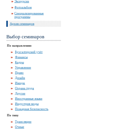
Экскурсии
Фотоальбом
Специализированные
программы
Архив семинаров
Выбор семинаров
По направлению
Бухгалтерский учёт
Финансы
Кадры
Управление
Право
Дизайн
Имидж
Охрана труда
Другие
Иностранные языки
Индустрия моды
Пожарная безопасность
По типу
Трансляции
Очные