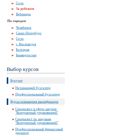
Сочи
За рубежом
Вебинары
По городам
Челябинск
Санкт-Петербург
Сочи
г. Кисловодск
Болгария
Башкортостан
Выбор курсов
Бухучет
Начинающий бухгалтер
Профессиональный бухгалтер
Курсы повышения квалификации
Специалист в сфере закупок
"Контрактный управляющий"
Специалист по закупкам
"Контрактный управляющий"
Профессиональный финансовый
директор