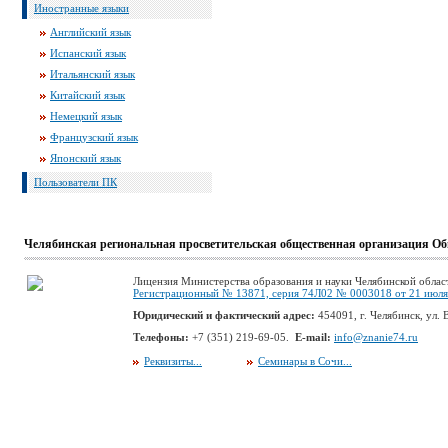
Иностранные языки
Английский язык
Испанский язык
Итальянский язык
Китайский язык
Немецкий язык
Французский язык
Японский язык
Пользователи ПК
Челябинская региональная просветительская общественная организация Об
Лицензия Министерства образования и науки Челябинской облас
Регистрационный № 13871, серия 74Л02 № 0003018 от 21 июля 
Юридический и фактический адрес:
454091, г. Челябинск, ул. В
Телефоны:
+7 (351) 219-69-05.
E-mail:
info@znanie74.ru
Реквизиты...
Семинары в Сочи...