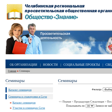
ОБ ОРГАНИЗАЦИИ
|
НОВОСТИ
|
СОЦИАЛЬНЫЕ ПРОЕКТЫ
|
СВЕ
Главная
Семинары
Семинары
Семинары
Фильтр:
Каталог семинаров
Семинары и стажировки в Сочи
<< Первая
< Предыдущая
Следующая >
Пос
Каталог семинаров
Показывать по
Записи не на
Участие в семинарах Сочи