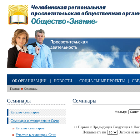
ОБ ОРГАНИЗАЦИИ
|
НОВОСТИ
|
СОЦИАЛЬНЫЕ ПРОЕКТЫ
|
СВЕ
Главная
Семинары
Семинары
Семинары
Фильтр:
Каталог семинаров
Семинары и стажировки в Сочи
<< Первая
< Предыдущая
Следующая >
Пос
Каталог семинаров
Показывать по
Записи не на
Участие в семинарах Сочи