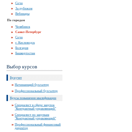
Сочи
За рубежом
Вебинары
По городам
Челябинск
Санкт-Петербург
Сочи
г. Кисловодск
Болгария
Башкортостан
Выбор курсов
Бухучет
Начинающий бухгалтер
Профессиональный бухгалтер
Курсы повышения квалификации
Специалист в сфере закупок
"Контрактный управляющий"
Специалист по закупкам
"Контрактный управляющий"
Профессиональный финансовый
директор