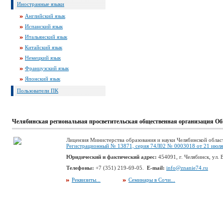
Иностранные языки
Английский язык
Испанский язык
Итальянский язык
Китайский язык
Немецкий язык
Французский язык
Японский язык
Пользователи ПК
Челябинская региональная просветительская общественная организация Об
Лицензия Министерства образования и науки Челябинской облас
Регистрационный № 13871, серия 74Л02 № 0003018 от 21 июля 
Юридический и фактический адрес:
454091, г. Челябинск, ул. В
Телефоны:
+7 (351) 219-69-05.
E-mail:
info@znanie74.ru
Реквизиты...
Семинары в Сочи...