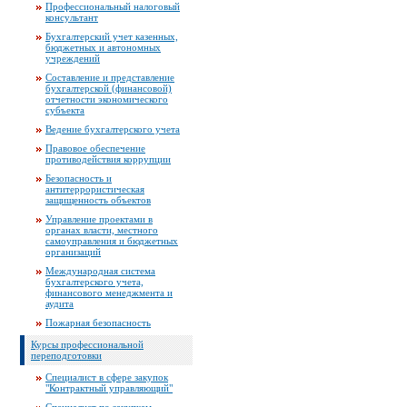
Профессиональный налоговый
консультант
Бухгалтерский учет казенных,
бюджетных и автономных
учреждений
Составление и представление
бухгалтерской (финансовой)
отчетности экономического
субъекта
Ведение бухгалтерского учета
Правовое обеспечение
противодействия коррупции
Безопасность и
антитеррористическая
защищенность объектов
Управление проектами в
органах власти, местного
самоуправления и бюджетных
организаций
Международная система
бухгалтерского учета,
финансового менеджмента и
аудита
Пожарная безопасность
Курсы профессиональной
переподготовки
Специалист в сфере закупок
"Контрактный управляющий"