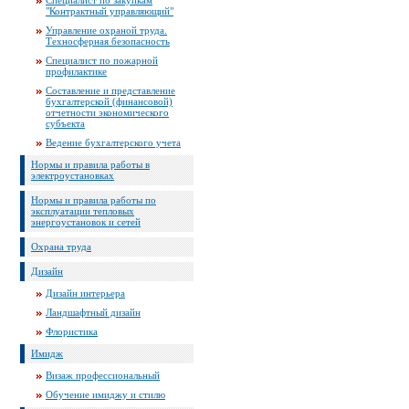
Специалист по закупкам
"Контрактный управляющий"
Управление охраной труда.
Техносферная безопасность
Специалист по пожарной
профилактике
Составление и представление
бухгалтерской (финансовой)
отчетности экономического
субъекта
Ведение бухгалтерского учета
Нормы и правила работы в
электроустановках
Нормы и правила работы по
эксплуатации тепловых
энергоустановок и сетей
Охрана труда
Дизайн
Дизайн интерьера
Ландшафтный дизайн
Флористика
Имидж
Визаж профессиональный
Обучение имиджу и стилю