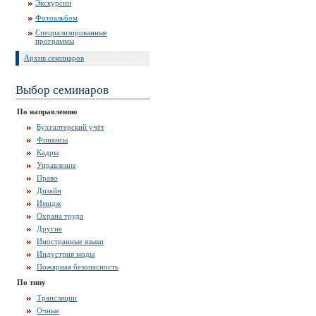
Экскурсии
Фотоальбом
Специализированные
программы
Архив семинаров
Выбор семинаров
По направлению
Бухгалтерский учёт
Финансы
Кадры
Управление
Право
Дизайн
Имидж
Охрана труда
Другие
Иностранные языки
Индустрия моды
Пожарная безопасность
По типу
Трансляции
Очные